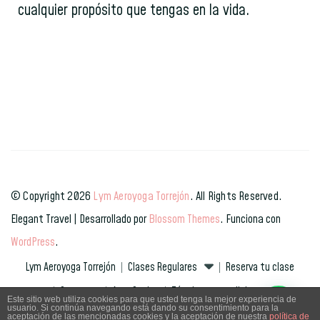
cualquier propósito que tengas en la vida.
© Copyright 2026
Lym Aeroyoga Torrejón
. All Rights Reserved.
Elegant Travel | Desarrollado por
Blossom Themes
. Funciona con
WordPress
.
Lym Aeroyoga Torrejón
Clases Regulares
Reserva tu clase
Contacto
Area Socios
Términos y condiciones
Este sitio web utiliza cookies para que usted tenga la mejor experiencia de
En qué te puedo ayudar?
usuario. Si continúa navegando está dando su consentimiento para la
Talleres y clases especiales
aceptación de las mencionadas cookies y la aceptación de nuestra
política de